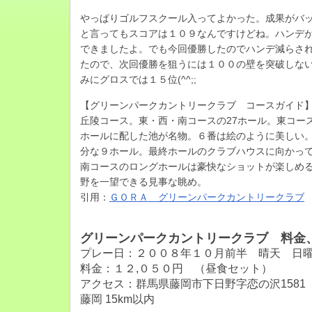
やっぱりゴルフスクール入ってよかった。成果がバ
と言ってもスコアは１０９なんですけどね。ハンデ
できましたよ。でも今回優勝したのでハンデ減らさ
たので、次回優勝を狙うには１００の壁を突破しな
みにグロスでは１５位(^^;;
【グリーンパークカントリークラブ コースガイド
丘陵コース。東・西・南コースの27ホール。東コー
ホールに配した池が名物。６番は絵のように美しい
分な９ホール。最終ホールのクラブハウスに向かっ
南コースのロングホールは豪快なショットが楽しめ
野を一望できる見事な眺め。
引用：
ＧＯＲＡ グリーンパークカントリークラブ
グリーンパークカントリークラブ 料金
プレー日：２００８年１０月前半 晴天 日
料金：１２,０５０円 （昼食セット）
アクセス：群馬県藤岡市下日野字恋の沢1581
藤岡 15km以内