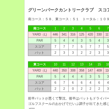
グリーンパークカントリークラブ スコ
南コース：５８、東コース：５１ トータル：１０
南コース
1
2
3
4
5
6
7
YARD（L)
446
341
316
125
420
330
11
PAR
5
4
4
3
5
4
3
スコア
7
7
7
5
7
7
5
パット
2
3
3
2
2
3
3
東コース
10
11
12
13
14
15
1
YARD（L)
440
350
308
358
147
409
11
PAR
5
4
4
4
3
5
3
スコア
6
7
6
6
4
6
4
パット
2
2
0
2
2
2
3
前半パットが悪くて撃沈。後半はパットもドライバ
ゴルフスクールのおかげでだいぶ調子が出てきた感じ