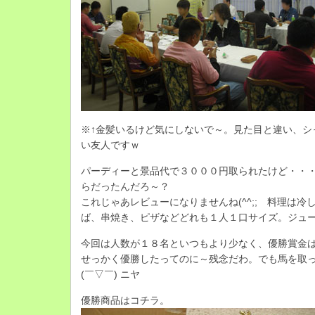
※↑金髪いるけど気にしないで～。見た目と違い、シ
い友人ですｗ
パーディーと景品代で３０００円取られたけど・・
らだったんだろ～？
これじゃあレビューになりませんね(^^;; 料理は冷
ば、串焼き、ピザなどどれも１人１口サイズ。ジュ
今回は人数が１８名といつもより少なく、優勝賞金
せっかく優勝したってのに～残念だわ。でも馬を取
(￣▽￣) ニヤ
優勝商品はコチラ。