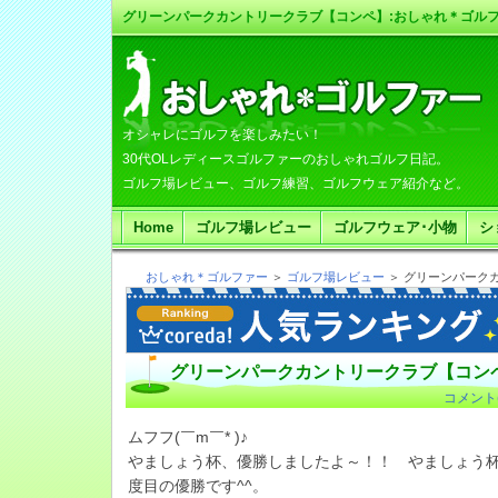
グリーンパークカントリークラブ【コンペ】:おしゃれ＊ゴル
オシャレにゴルフを楽しみたい！
30代OLレディースゴルファーのおしゃれゴルフ日記。
ゴルフ場レビュー、ゴルフ練習、ゴルフウェア紹介など。
Home
ゴルフ場レビュー
ゴルフウェア･小物
シ
おしゃれ＊ゴルファー
＞
ゴルフ場レビュー
＞ グリーンパーク
グリーンパークカントリークラブ【コン
コメント(
ムフフ(￣m￣* )♪
やましょう杯、優勝しましたよ～！！ やましょう
度目の優勝です^^。